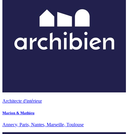
Architecte d'intérieur
Marion & Mathieu
Annecy, Paris, Nantes, Marseille, Toulouse