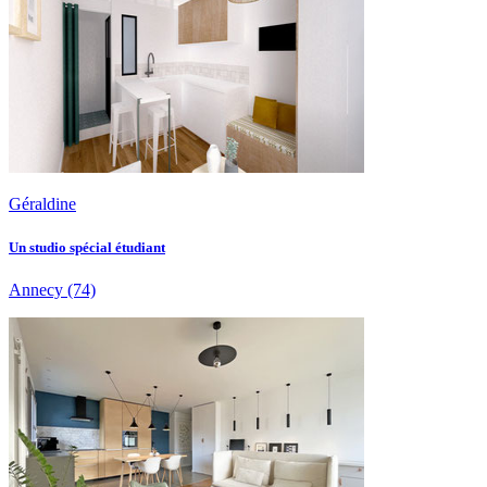
Géraldine
Un studio spécial étudiant
Annecy
(74)