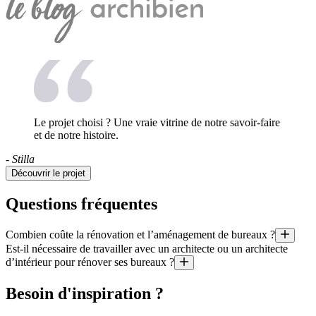
Le projet choisi ? Une vraie vitrine de notre savoir-faire
et de notre histoire.
- Stilla
Découvrir le projet
Questions fréquentes
Combien coûte la rénovation et l’aménagement de bureaux ?
Est-il nécessaire de travailler avec un architecte ou un architecte
Quel est le prix au mètre carré d’une rénovation ? Quel budget pour l’
d’intérieur pour rénover ses bureaux ?
Il est aussi utile de préciser que le coût moyen d’un projet géré par un 
Il existe certains cas où il est obligatoire de travailler avec un arch
Besoin d'inspiration ?