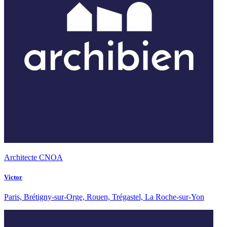
Architecte CNOA
Victor
Paris, Brétigny-sur-Orge, Rouen, Trégastel, La Roche-sur-Yon