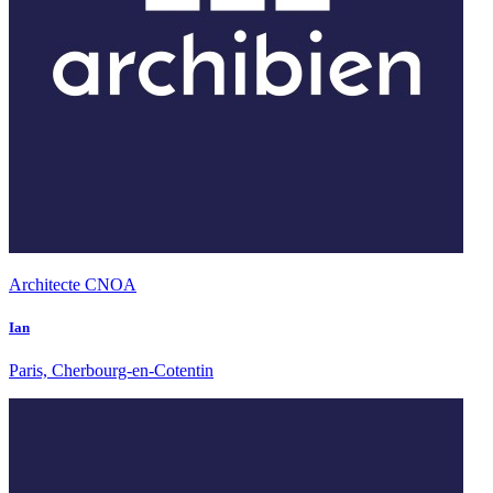
Architecte CNOA
Ian
Paris, Cherbourg-en-Cotentin