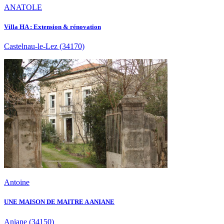
ANATOLE
Villa HA : Extension & rénovation
Castelnau-le-Lez
(34170)
Antoine
UNE MAISON DE MAITRE A ANIANE
Aniane
(34150)