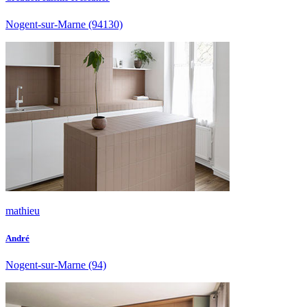
Nogent-sur-Marne
(94130)
mathieu
André
Nogent-sur-Marne
(94)