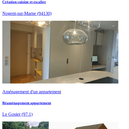
Création cuisine et escalier
Nogent-sur-Marne
(94130)
Aménagement d'un appartement
Réaménagement appartement
Le Gosier
(97.1)