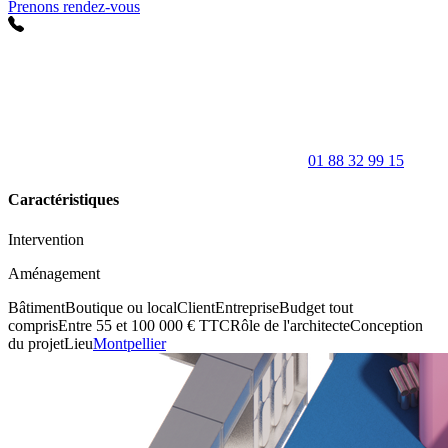
Prenons rendez-vous
01 88 32 99 15
Caractéristiques
Intervention
Aménagement
Bâtiment
Boutique ou local
Client
Entreprise
Budget tout
compris
Entre 55 et 100 000 € TTC
Rôle de l'architecte
Conception
du projet
Lieu
Montpellier