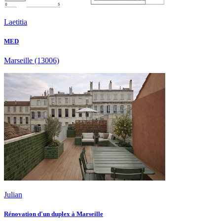
Laetitia
MED
Marseille
(13006)
Julian
Rénovation d'un duplex à Marseille