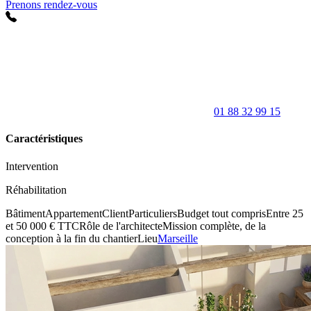
Prenons rendez-vous
01 88 32 99 15
Caractéristiques
Intervention
Réhabilitation
Bâtiment
Appartement
Client
Particuliers
Budget tout compris
Entre 25
et 50 000 € TTC
Rôle de l'architecte
Mission complète, de la
conception à la fin du chantier
Lieu
Marseille