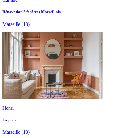
Rénovation 3 fenêtres Marseillais
Marseille
(13)
Henri
La pièce
Marseille
(13)