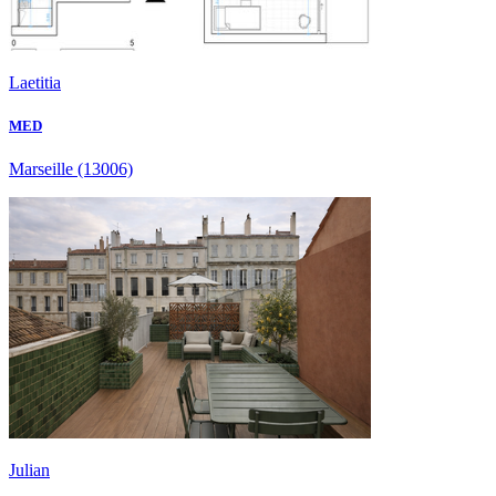
Laetitia
MED
Marseille
(13006)
Julian