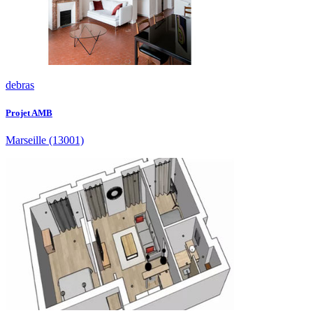
debras
Projet AMB
Marseille
(13001)