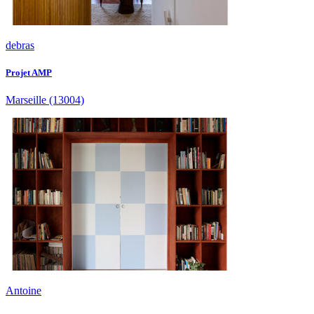
debras
Projet AMP
Marseille
(13004)
Antoine