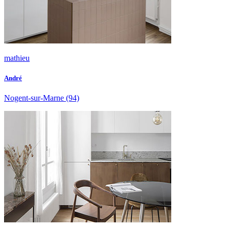
mathieu
André
Nogent-sur-Marne
(94)