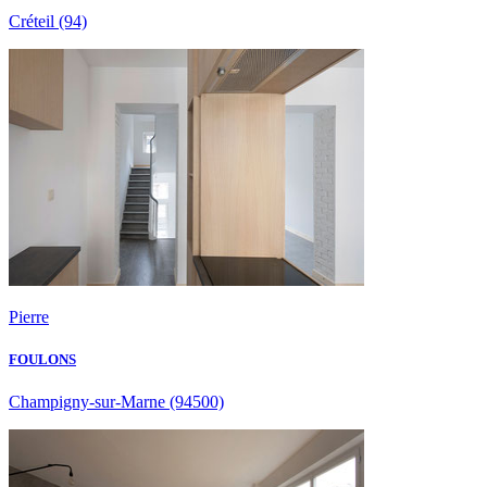
Créteil
(94)
Pierre
FOULONS
Champigny-sur-Marne
(94500)