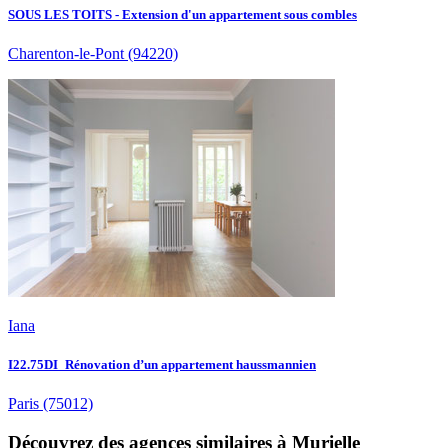
SOUS LES TOITS - Extension d'un appartement sous combles
Charenton-le-Pont
(94220)
Iana
I22.75DI_Rénovation d’un appartement haussmannien
Paris
(75012)
Découvrez des agences similaires à Murielle