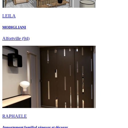
LEILA
MODIGLIANI
Alfortville
(94)
RAPHAELE
Appartement familial rénover et décorer