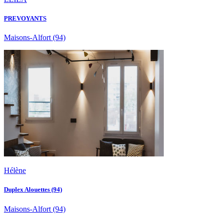
PREVOYANTS
Maisons-Alfort
(94)
Hélène
Duplex Alouettes (94)
Maisons-Alfort
(94)