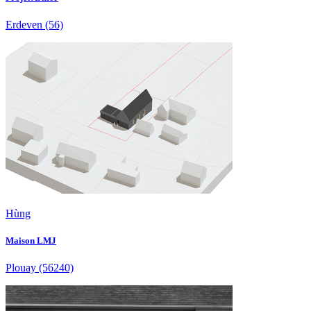
Erdeven
(56)
Hùng
Maison LMJ
Plouay
(56240)