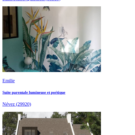
Emilie
Suite parentale lumineuse et poétique
Névez
(29920)