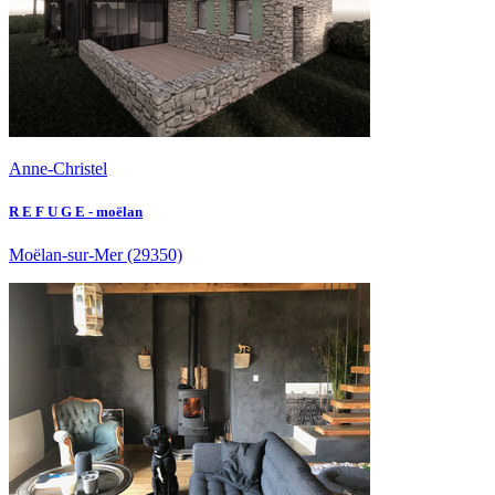
Anne-Christel
R E F U G E - moëlan
Moëlan-sur-Mer
(29350)