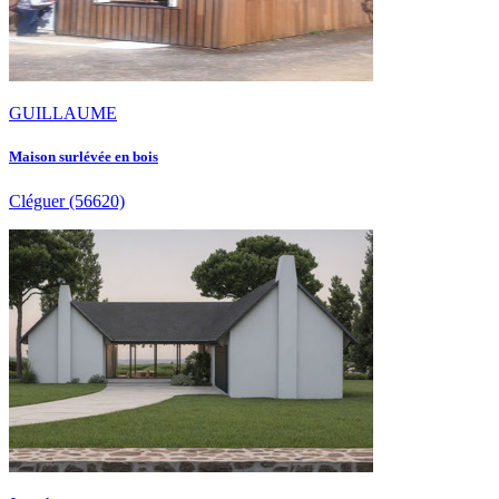
GUILLAUME
Maison surlévée en bois
Cléguer
(56620)