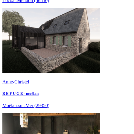
Locoal-Mendon
(56550)
Anne-Christel
R E F U G E - moëlan
Moëlan-sur-Mer
(29350)