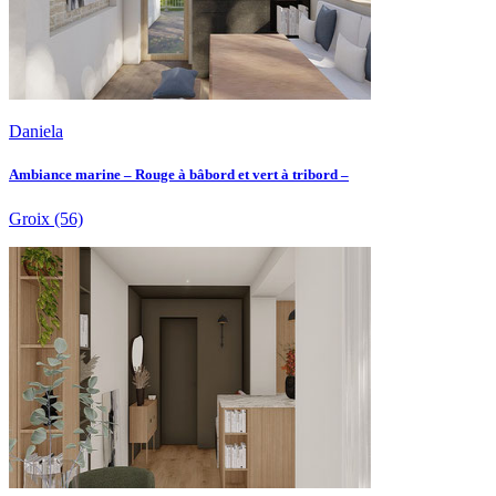
Daniela
Ambiance marine – Rouge à bâbord et vert à tribord –
Groix
(56)