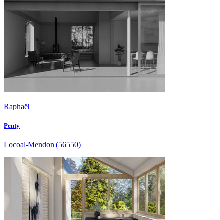
Raphaël
Penty
Locoal-Mendon
(56550)