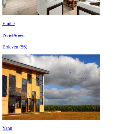
Emilie
Projet Armor
Erdeven
(56)
Yann