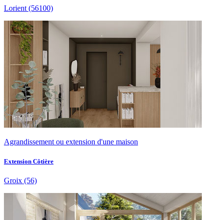
Lorient
(56100)
Agrandissement ou extension d'une maison
Extension Côtière
Groix
(56)