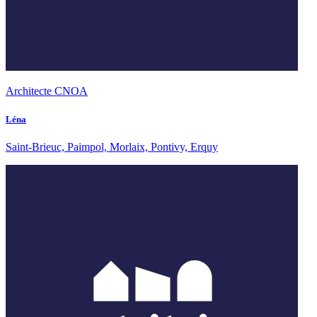
Architecte CNOA
Léna
Saint-Brieuc, Paimpol, Morlaix, Pontivy, Erquy