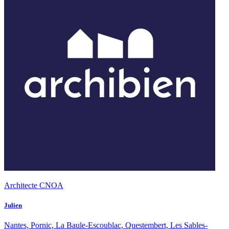
Architecte CNOA
Julien
Nantes, Pornic, La Baule-Escoublac, Questembert, Les Sables-