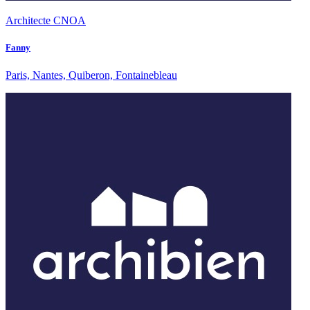
Architecte CNOA
Fanny
Paris, Nantes, Quiberon, Fontainebleau