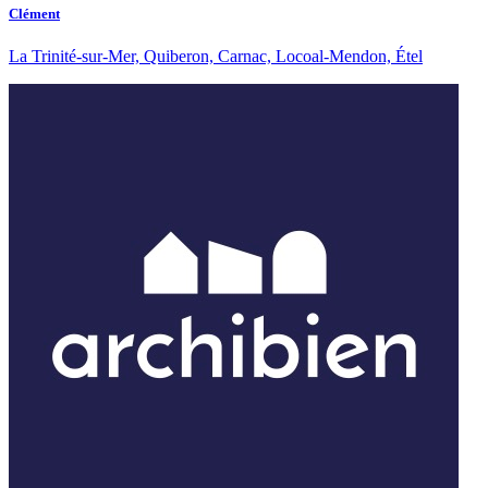
Clément
La Trinité-sur-Mer, Quiberon, Carnac, Locoal-Mendon, Étel