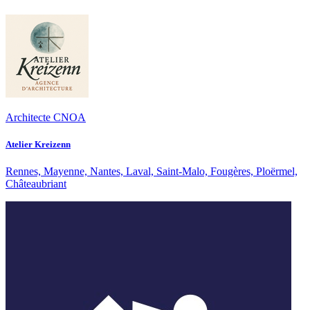
Architecte CNOA
Atelier Kreizenn
Rennes, Mayenne, Nantes, Laval, Saint-Malo, Fougères, Ploërmel,
Châteaubriant