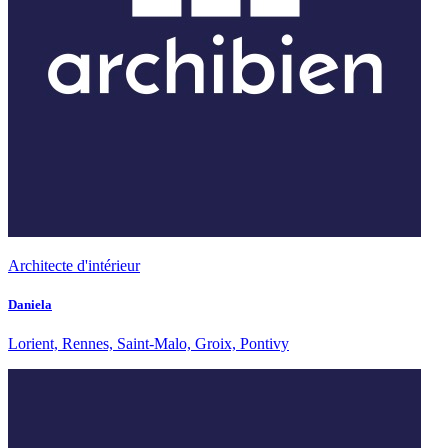
Architecte d'intérieur
Daniela
Lorient, Rennes, Saint-Malo, Groix, Pontivy