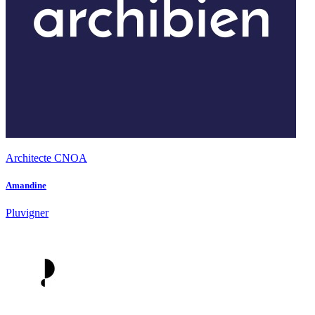
Architecte CNOA
Amandine
Pluvigner