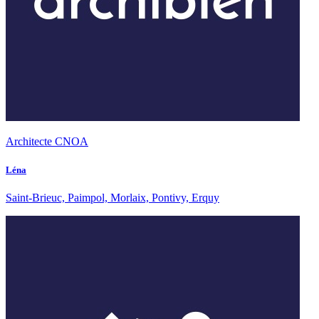
Architecte CNOA
Léna
Saint-Brieuc, Paimpol, Morlaix, Pontivy, Erquy