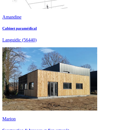
Amandine
Cabinet paramédical
Languidic
(56440)
Marion