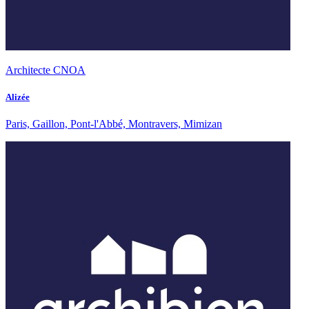
Architecte CNOA
Alizée
Paris, Gaillon, Pont-l'Abbé, Montravers, Mimizan