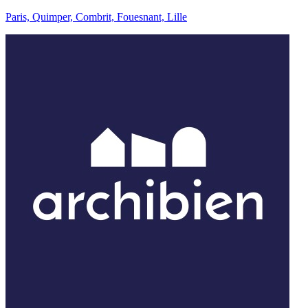
Paris, Quimper, Combrit, Fouesnant, Lille