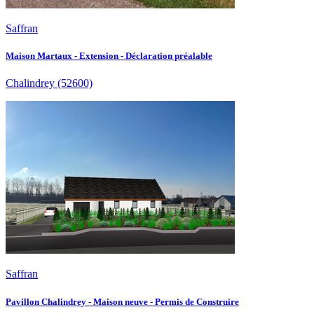
Saffran
Maison Martaux - Extension - Déclaration préalable
Chalindrey
(52600)
Saffran
Pavillon Chalindrey - Maison neuve - Permis de Construire