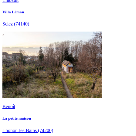
Thibault
Villa Léman
Sciez
(74140)
Benoît
La petite maison
Thonon-les-Bains
(74200)