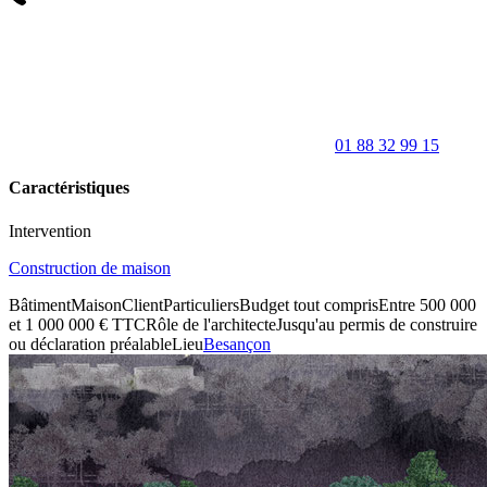
01 88 32 99 15
Caractéristiques
Intervention
Construction de maison
Bâtiment
Maison
Client
Particuliers
Budget tout compris
Entre 500 000
et 1 000 000 € TTC
Rôle de l'architecte
Jusqu'au permis de construire
ou déclaration préalable
Lieu
Besançon