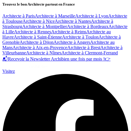
Trouvez le bon Architecte partout en France
Architecte à Paris
Architecte à Marseille
Architecte à Lyon
Architecte
à Toulouse
Architecte à Nice
Architecte à Nantes
Architecte à
Strasbourg
Architecte à Montpellier
Architecte à Bordeaux
Architecte
à Lille
Architecte à Rennes
Architecte à Reims
Architecte au
Havre
Architecte à Saint-Étienne
Architecte à Toulon
Architecte à
Grenoble
Architecte à Dijon
Architecte à Angers
Architecte au
Mans
Architecte à Aix-en-Provence
Architecte à Brest
Architecte à
Villeurbanne
Architecte à Nîmes
Architecte à Clermont-Ferrand
📬
Recevoir la Newsletter Archibien une fois par mois !
👉
Visitez