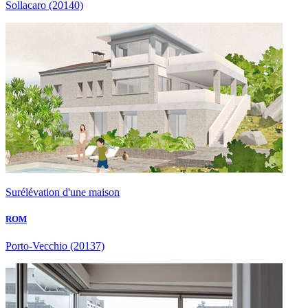
Sollacaro
(20140)
Surélévation d'une maison
ROM
Porto-Vecchio
(20137)