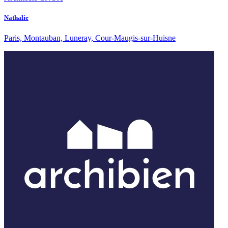
Nathalie
Paris, Montauban, Luneray, Cour-Maugis-sur-Huisne