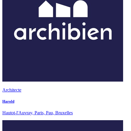
Architecte
Harold
Hautot-l'Auvray, Paris, Pau, Bruxelles