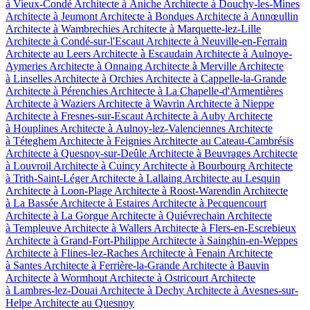
à Vieux-Condé
Architecte à Aniche
Architecte à Douchy-les-Mines
Architecte à Jeumont
Architecte à Bondues
Architecte à Annœullin
Architecte à Wambrechies
Architecte à Marquette-lez-Lille
Architecte à Condé-sur-l'Escaut
Architecte à Neuville-en-Ferrain
Architecte au Leers
Architecte à Escaudain
Architecte à Aulnoye-
Aymeries
Architecte à Onnaing
Architecte à Merville
Architecte
à Linselles
Architecte à Orchies
Architecte à Cappelle-la-Grande
Architecte à Pérenchies
Architecte à La Chapelle-d'Armentières
Architecte à Waziers
Architecte à Wavrin
Architecte à Nieppe
Architecte à Fresnes-sur-Escaut
Architecte à Auby
Architecte
à Houplines
Architecte à Aulnoy-lez-Valenciennes
Architecte
à Téteghem
Architecte à Feignies
Architecte au Cateau-Cambrésis
Architecte à Quesnoy-sur-Deûle
Architecte à Beuvrages
Architecte
à Louvroil
Architecte à Cuincy
Architecte à Bourbourg
Architecte
à Trith-Saint-Léger
Architecte à Lallaing
Architecte au Lesquin
Architecte à Loon-Plage
Architecte à Roost-Warendin
Architecte
à La Bassée
Architecte à Estaires
Architecte à Pecquencourt
Architecte à La Gorgue
Architecte à Quiévrechain
Architecte
à Templeuve
Architecte à Wallers
Architecte à Flers-en-Escrebieux
Architecte à Grand-Fort-Philippe
Architecte à Sainghin-en-Weppes
Architecte à Flines-lez-Raches
Architecte à Fenain
Architecte
à Santes
Architecte à Ferrière-la-Grande
Architecte à Bauvin
Architecte à Wormhout
Architecte à Ostricourt
Architecte
à Lambres-lez-Douai
Architecte à Dechy
Architecte à Avesnes-sur-
Helpe
Architecte au Quesnoy