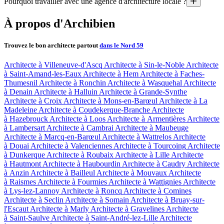
Pourquoi travailler avec une agence d'architecture locale ?
2. Rencontrez 3 architectes sélectionnés spécialement pour vou
Nous avons plusieurs critères pour choisir les architectes : ils doivent
3. Trois semaines plus tard, ils livrent leurs propositions conçues
Parce qu’elle connaît les techniques de construction locales et de
À propos d'Archibien
Parce qu’elle connaît les règlements d’urbanisme et vous fera 
Pouvoir comparer et choisir, c’est tout l’intérêt d’Archibien
Parce qu’elle pourra être bien présente sur le chantier pour son 
Trouvez le bon architecte partout
dans le Nord 59
Nos appels d'offre vous permettent d'obtenir des esquisses conçues, dess
Architecte à Villeneuve-d'Ascq
Architecte à Sin-le-Noble
Architecte
à Saint-Amand-les-Eaux
Architecte à Hem
Architecte à Faches-
Thumesnil
Architecte à Ronchin
Architecte à Wasquehal
Architecte
à Denain
Architecte à Halluin
Architecte à Grande-Synthe
Architecte à Croix
Architecte à Mons-en-Barœul
Architecte à La
Madeleine
Architecte à Coudekerque-Branche
Architecte
à Hazebrouck
Architecte à Loos
Architecte à Armentières
Architecte
à Lambersart
Architecte à Cambrai
Architecte à Maubeuge
Architecte à Marcq-en-Barœul
Architecte à Wattrelos
Architecte
à Douai
Architecte à Valenciennes
Architecte à Tourcoing
Architecte
à Dunkerque
Architecte à Roubaix
Architecte à Lille
Architecte
à Hautmont
Architecte à Haubourdin
Architecte à Caudry
Architecte
à Anzin
Architecte à Bailleul
Architecte à Mouvaux
Architecte
à Raismes
Architecte à Fourmies
Architecte à Wattignies
Architecte
à Lys-lez-Lannoy
Architecte à Roncq
Architecte à Comines
Architecte à Seclin
Architecte à Somain
Architecte à Bruay-sur-
l'Escaut
Architecte à Marly
Architecte à Gravelines
Architecte
à Saint-Saulve
Architecte à Saint-André-lez-Lille
Architecte