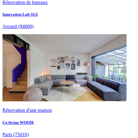
Rénovation de bureaux
Innovation Lab SGS
Arcueil
(94000)
Rénovation d'une maison
Co-living WOOM
Paris
(75010)