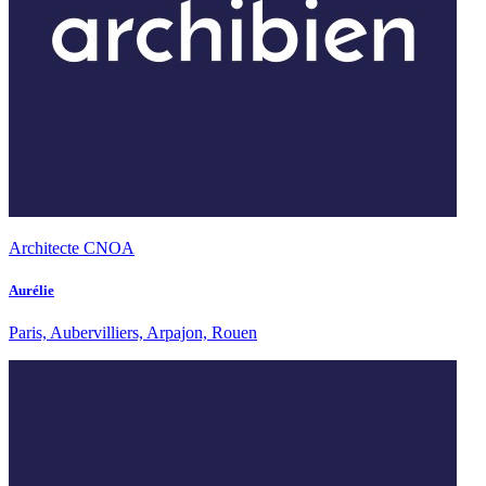
Architecte CNOA
Aurélie
Paris, Aubervilliers, Arpajon, Rouen