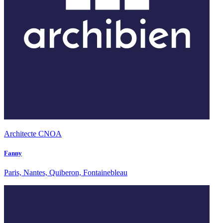
Architecte CNOA
Fanny
Paris, Nantes, Quiberon, Fontainebleau