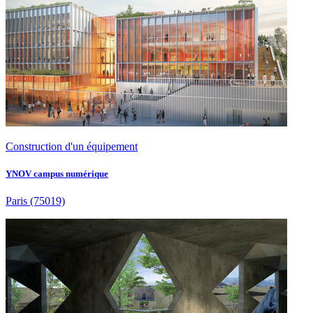
Construction d'un équipement
YNOV campus numérique
Paris
(75019)