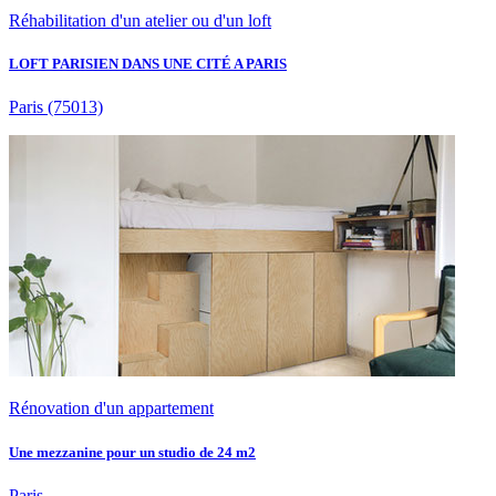
Réhabilitation d'un atelier ou d'un loft
LOFT PARISIEN DANS UNE CITÉ A PARIS
Paris
(75013)
Rénovation d'un appartement
Une mezzanine pour un studio de 24 m2
Paris