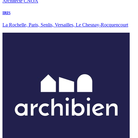
Architecte CNOA
IRIS
La Rochelle, Paris, Senlis, Versailles, Le Chesnay-Rocquencourt