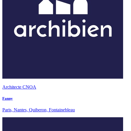
Architecte CNOA
Fanny
Paris, Nantes, Quiberon, Fontainebleau