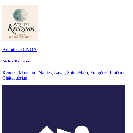
Architecte CNOA
Atelier Kreizenn
Rennes, Mayenne, Nantes, Laval, Saint-Malo, Fougères, Ploërmel,
Châteaubriant