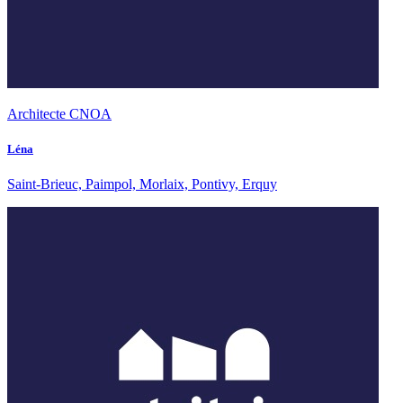
Architecte CNOA
Léna
Saint-Brieuc, Paimpol, Morlaix, Pontivy, Erquy