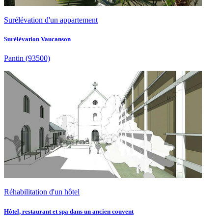
Surélévation d'un appartement
Surélévation Vaucanson
Pantin
(93500)
Réhabilitation d'un hôtel
Hôtel, restaurant et spa dans un ancien couvent