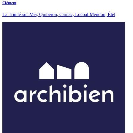
Clément
La Trinité-sur-Mer, Quiberon, Carnac, Locoal-Mendon, Étel