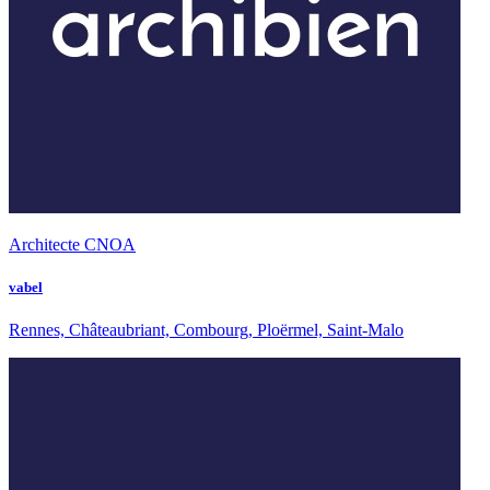
Architecte CNOA
vabel
Rennes, Châteaubriant, Combourg, Ploërmel, Saint-Malo