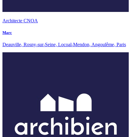
Architecte CNOA
Marc
Deauville, Rosny-sur-Seine, Locoal-Mendon, Angoulême, Paris