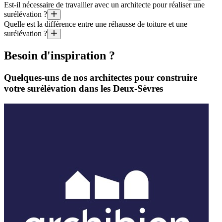
Quel est le prix au mètre carré d’une surélévation faite par un archit
Est-il nécessaire de travailler avec un architecte pour réaliser une
Il y a deux grandes contraintes aux projets de réhausse de bâtiments : 
surélévation ?
Il est aussi utile de préciser que le coût moyen d’un projet géré par un
Quelle est la différence entre une réhausse de toiture et une
Ce n’est pas toujours obligatoire, mais comme les surélévations suppos
surélévation ?
Réhausser la toiture consiste à modifier la forme de la toiture exista
Besoin d'inspiration ?
Quelques-uns de nos architectes pour construire
votre surélévation dans les Deux-Sèvres