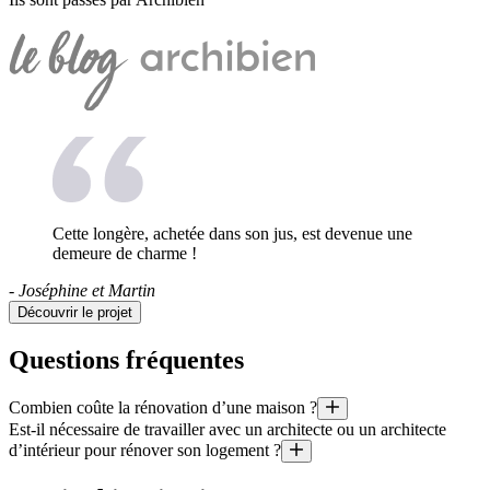
Cette longère, achetée dans son jus, est devenue une
demeure de charme !
- Joséphine et Martin
Découvrir le projet
Questions fréquentes
Combien coûte la rénovation d’une maison ?
Est-il nécessaire de travailler avec un architecte ou un architecte
Quel est le prix au mètre carré d’une rénovation ? Quel budget pour u
d’intérieur pour rénover son logement ?
Il est aussi utile de préciser que le coût moyen d’un projet géré par un
Il existe certains cas (notamment dans le cas de création de surface p