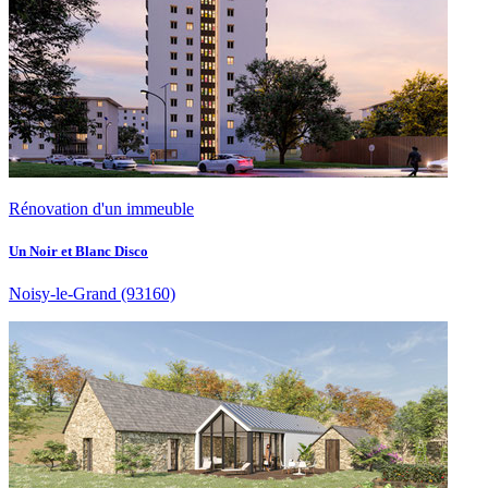
Rénovation d'un immeuble
Un Noir et Blanc Disco
Noisy-le-Grand
(93160)