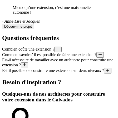
Mieux qu’une extension, c’est une maisonnette
autonome !
- Anne-Lise et Jacques
Découvrir le projet
Questions fréquentes
Combien coûte une extension ?
Comment savoir s' il est possible de faire une extension ?
Quel est le prix au mètre carré d’une extension faite par un architec
Est-il nécessaire de travailler avec un architecte pour construire une
De nos jours, les contraintes les plus importantes pour pouvoir constr
extension ?
Il est aussi utile de préciser que le coût moyen d’un projet géré par un
Est-il possible de construire une extension sur deux niveaux ?
Ce n’est pas toujours obligatoire : l’agrandissement d’une maison de p
Tout à fait : les extensions sur deux étages (voire plus !) ne sont pas 
Besoin d'inspiration ?
Quelques-uns de nos architectes pour construire
votre extension dans le Calvados