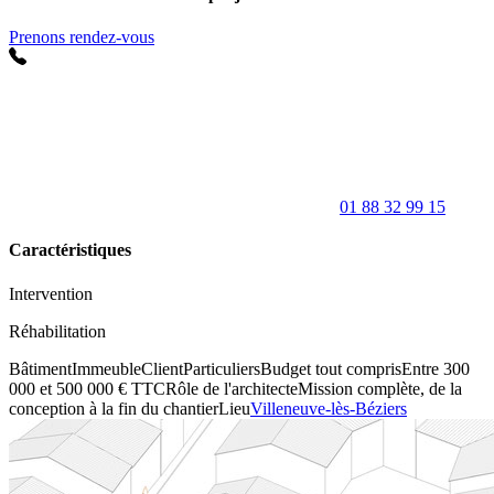
Prenons rendez-vous
01 88 32 99 15
Caractéristiques
Intervention
Réhabilitation
Bâtiment
Immeuble
Client
Particuliers
Budget tout compris
Entre 300
000 et 500 000 € TTC
Rôle de l'architecte
Mission complète, de la
conception à la fin du chantier
Lieu
Villeneuve-lès-Béziers