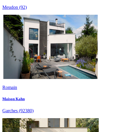
Meudon
(92)
Romain
Maison Kahn
Garches
(92380)