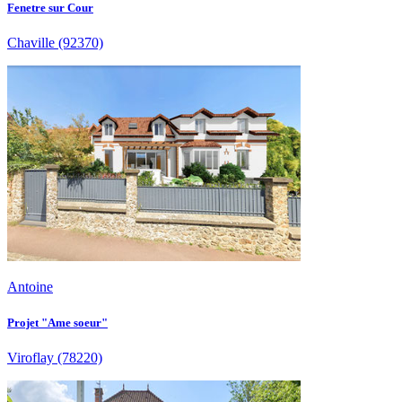
Fenetre sur Cour
Chaville
(92370)
Antoine
Projet "Ame soeur"
Viroflay
(78220)