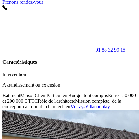
Prenons rendez-vous
01 88 32 99 15
Caractéristiques
Intervention
Agrandissement ou extension
Bâtiment
Maison
Client
Particuliers
Budget tout compris
Entre 150 000
et 200 000 € TTC
Rôle de l'architecte
Mission complète, de la
conception à la fin du chantier
Lieu
Vélizy-Villacoublay