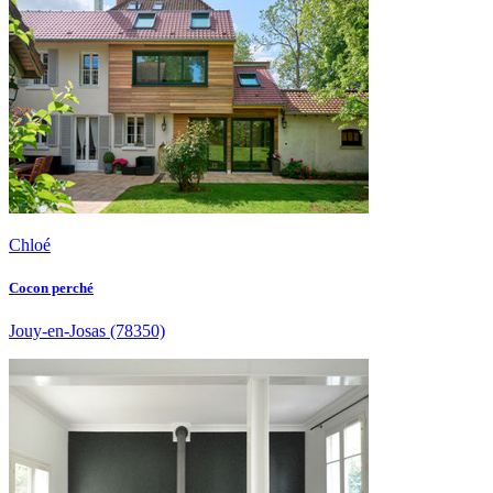
Chloé
Cocon perché
Jouy-en-Josas
(78350)