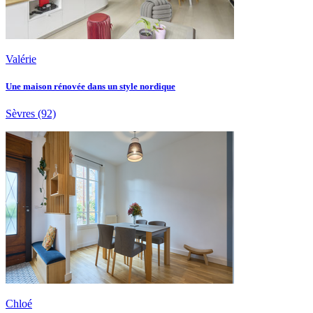
Valérie
Une maison rénovée dans un style nordique
Sèvres
(92)
Chloé