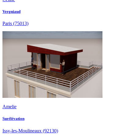
Vergniaud
Paris
(75013)
Amelie
Surélévation
Issy-les-Moulineaux
(92130)