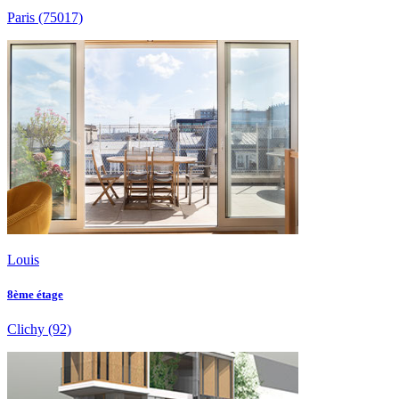
Paris
(75017)
Louis
8ème étage
Clichy
(92)