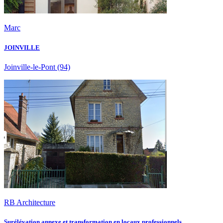
Marc
JOINVILLE
Joinville-le-Pont
(94)
RB Architecture
Surélévation annexe et transformation en locaux professionnels