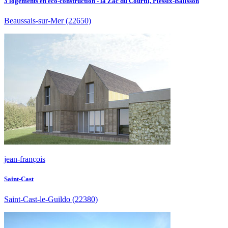
3 logements en éco-construction - la Zac du Courtil, Plessix-Balisson
Beaussais-sur-Mer
(22650)
jean-françois
Saint-Cast
Saint-Cast-le-Guildo
(22380)