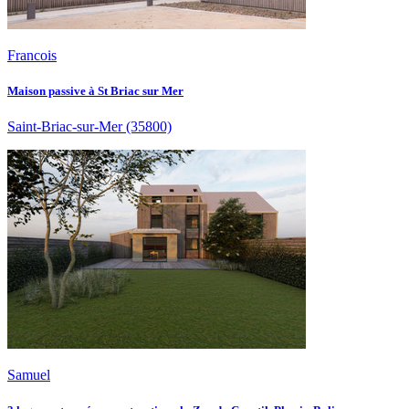
Francois
Maison passive à St Briac sur Mer
Saint-Briac-sur-Mer
(35800)
Samuel