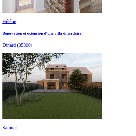
Hélène
Rénovation et extension d'une villa dinardaise
Dinard
(35800)
Samuel