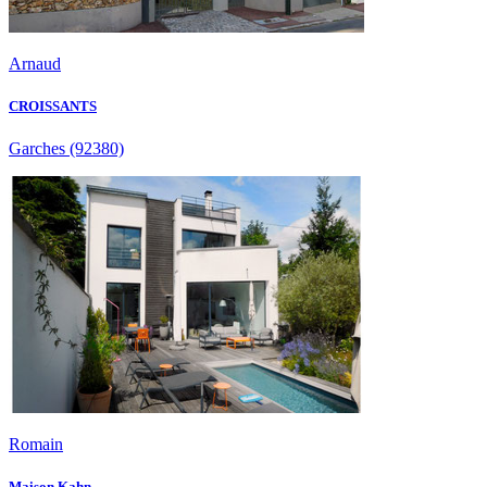
Arnaud
CROISSANTS
Garches
(92380)
Romain
Maison Kahn