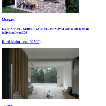
Morgane
EXTENSION // SURELEVATION // RENOVATION d'une maison
individuelle en IDF
Rueil-Malmaison
(92500)