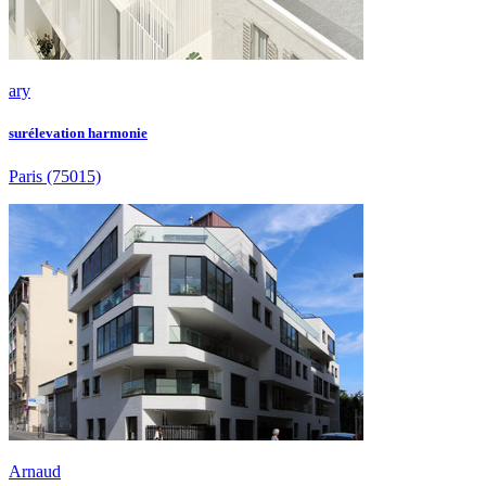
ary
surélevation harmonie
Paris
(75015)
Arnaud