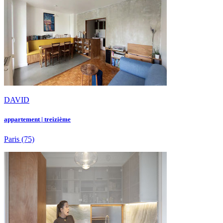
DAVID
appartement | treizième
Paris
(75)