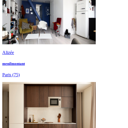
Alizée
menilmontant
Paris
(75)