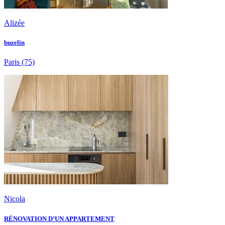
Alizée
buzelin
Paris
(75)
Nicola
RÉNOVATION D’UN APPARTEMENT