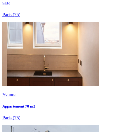
SER
Paris
(75)
Yvanna
Appartement 70 m2
Paris
(75)