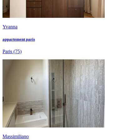
Yvanna
appartement paris
Paris
(75)
Massimiliano