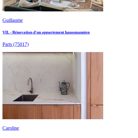
Guillaume
VIL - Rénovation d'un appartement haussmannien
Paris
(75017)
Caroline