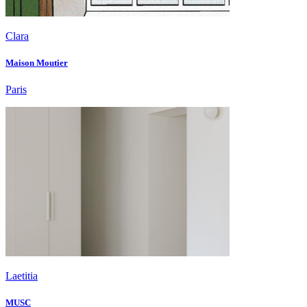
Clara
Maison Moutier
Paris
Laetitia
MUSC