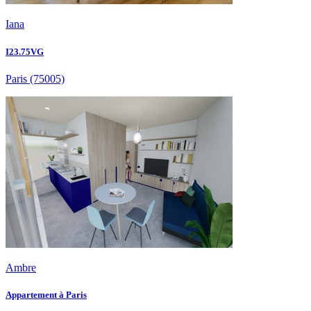
Iana
I23.75VG
Paris
(75005)
Ambre
Appartement à Paris