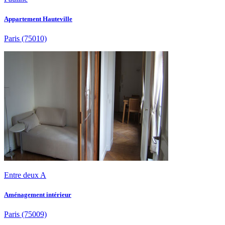
Appartement Hauteville
Paris
(75010)
Entre deux A
Aménagement intérieur
Paris
(75009)