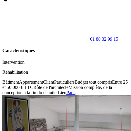
01 88 32 99 15
Caractéristiques
Intervention
Réhabilitation
Bâtiment
Appartement
Client
Particuliers
Budget tout compris
Entre 25
et 50 000 € TTC
Rôle de l'architecte
Mission complète, de la
conception à la fin du chantier
Lieu
Paris