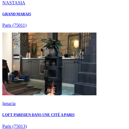
NASTASIA
GRAND MARAIS
Paris
(75011)
Ignacia
LOFT PARISIEN DANS UNE CITÉ A PARIS
Paris
(75013)