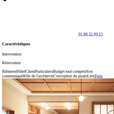
01 88 32 99 15
Caractéristiques
Intervention
Rénovation
Bâtiment
Hôtel
Client
Particuliers
Budget tout compris
Non
communiqué
Rôle de l'architecte
Conception du projet
Lieu
Paris