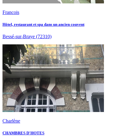
Francois
Hôtel, restaurant et spa dans un ancien couvent
Bessé-sur-Braye
(72310)
Charlène
CHAMBRES D'HOTES