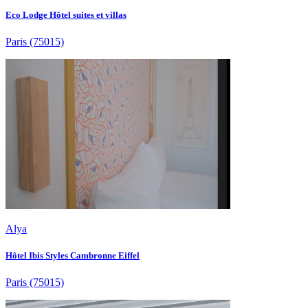
Eco Lodge Hôtel suites et villas
Paris
(75015)
Alya
Hôtel Ibis Styles Cambronne Eiffel
Paris
(75015)