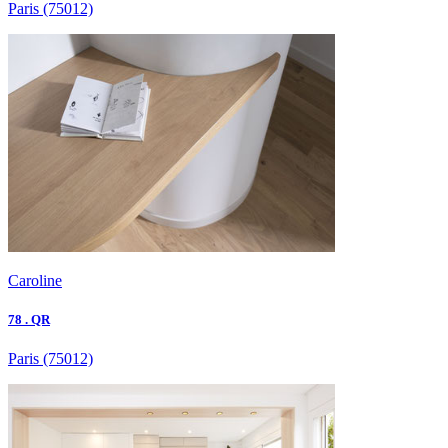
Paris
(75012)
Caroline
78 . QR
Paris
(75012)