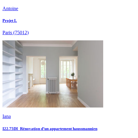
Antoine
Projet L
Paris
(75012)
Iana
I22.75DI_Rénovation d’un appartement haussmannien