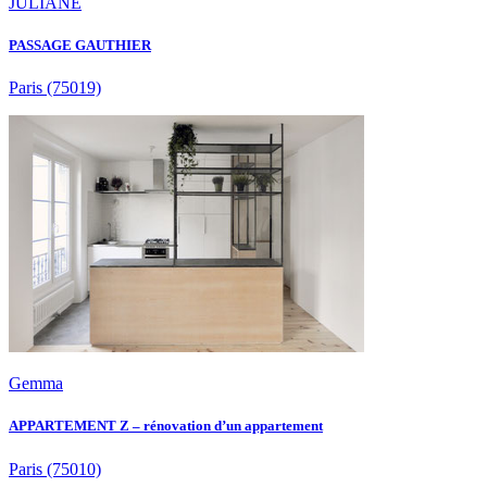
JULIANE
PASSAGE GAUTHIER
Paris
(75019)
Gemma
APPARTEMENT Z – rénovation d’un appartement
Paris
(75010)