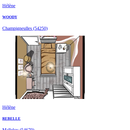
Hélène
WOODY
Champigneulles
(54250)
Hélène
REBELLE
Malleloy
(54670)