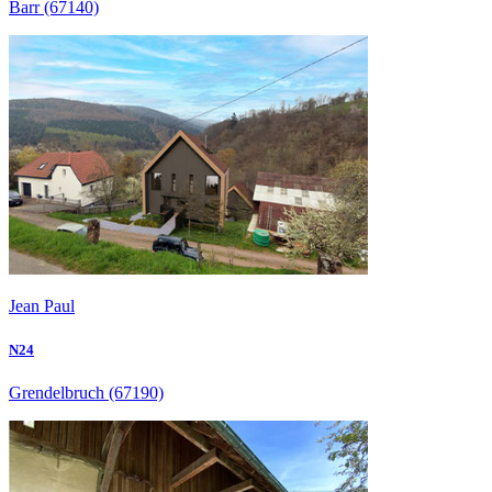
Barr
(67140)
Jean Paul
N24
Grendelbruch
(67190)