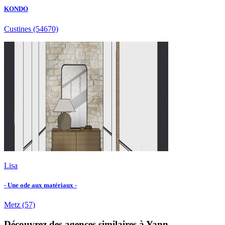
KONDO
Custines
(54670)
Lisa
- Une ode aux matériaux -
Metz
(57)
Découvrez des agences similaires à Yann