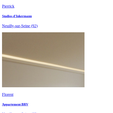
Pierrick
Studios d'Inkermann
Neuilly-sur-Seine
(92)
Florent
Appartement BRV