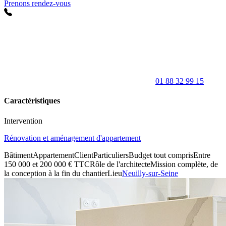
Prenons rendez-vous
01 88 32 99 15
Caractéristiques
Intervention
Rénovation et aménagement d'appartement
Bâtiment
Appartement
Client
Particuliers
Budget tout compris
Entre
150 000 et 200 000 € TTC
Rôle de l'architecte
Mission complète, de
la conception à la fin du chantier
Lieu
Neuilly-sur-Seine