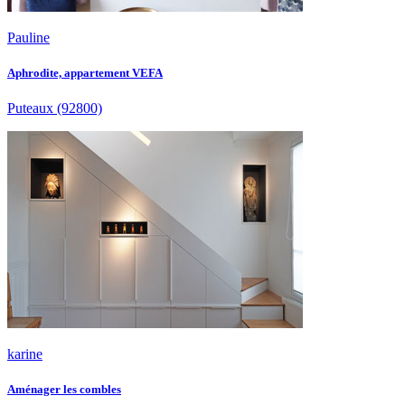
Pauline
Aphrodite, appartement VEFA
Puteaux
(92800)
karine
Aménager les combles