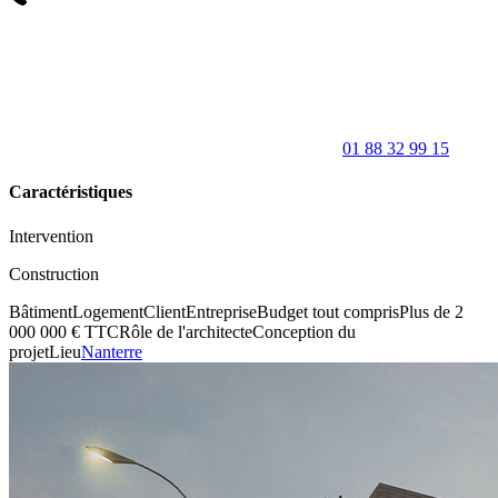
01 88 32 99 15
Caractéristiques
Intervention
Construction
Bâtiment
Logement
Client
Entreprise
Budget tout compris
Plus de 2
000 000 € TTC
Rôle de l'architecte
Conception du
projet
Lieu
Nanterre