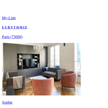
My-Linh
E U R Y T H M I E
Paris
(75000)
Sophie