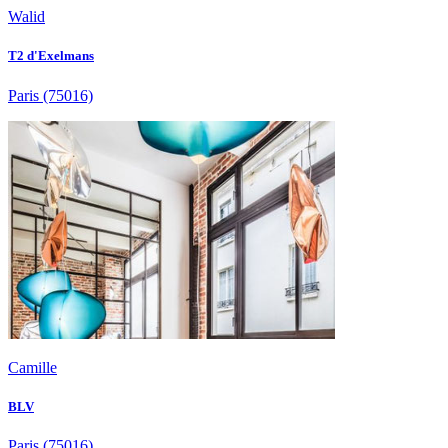
Walid
T2 d'Exelmans
Paris
(75016)
Camille
BLV
Paris
(75016)