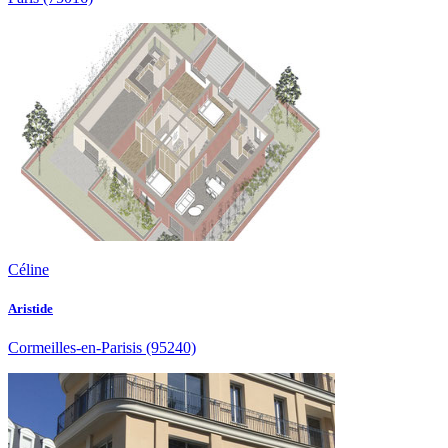
Céline
Aristide
Cormeilles-en-Parisis
(95240)